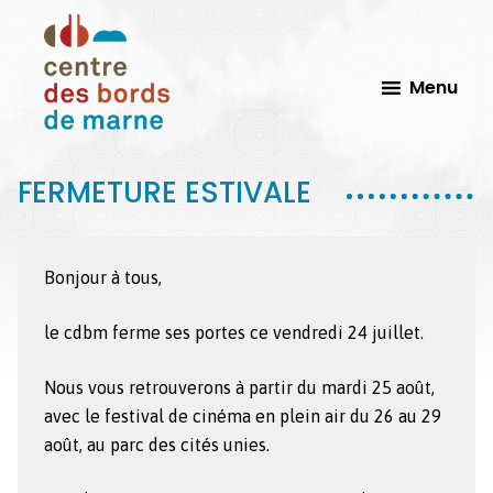
Passer
Passer
au
au
contenu
pied
Menu
principal
de
page
CdbM
FERMETURE ESTIVALE
Centre
-
Des
Le
Bords
Perreux
sur
de
Bonjour à tous,
Marne
Marne,
Scène
le cdbm ferme ses portes ce vendredi 24 juillet.
Conventionnée
d'Intérêt
Nous vous retrouverons à partir du mardi 25 août,
national
avec le festival de cinéma en plein air du 26 au 29
Arts
août, au parc des cités unies.
et