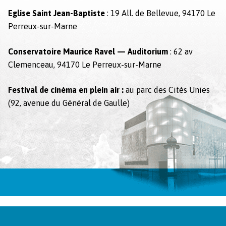
Eglise Saint Jean-Bap­tiste
: 19 All. de Belle­vue, 94170 Le
Per­reux-sur-Marne
Con­ser­va­toire Mau­rice Rav­el — Audi­to­ri­um
: 62 av
Clemenceau, 94170 Le Per­reux-sur-Marne
Fes­ti­val de ciné­ma en plein air :
au parc des Cités Unies
(92, avenue du Général de Gaulle)