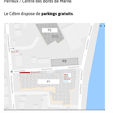
Per­reux / Cen­tre des Bor­ds de Marne.
Le Cdbm dis­pose de
park­ings gra­tu­its
.