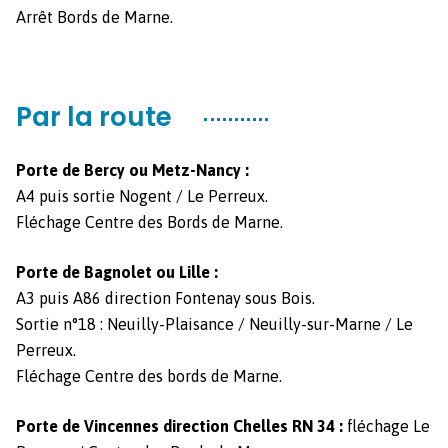
Arrêt Bor­ds de Marne.
Par la route
Porte de Bercy ou Metz-Nan­cy :
A4 puis sor­tie Nogent / Le Per­reux.
Fléchage Cen­tre des Bor­ds de Marne.
Porte de Bag­no­let ou Lille :
A3 puis A86 direc­tion Fonte­nay sous Bois.
Sor­tie n°18 : Neuil­ly-Plai­sance / Neuil­ly-sur-Marne / Le
Per­reux.
Fléchage Cen­tre des bor­ds de Marne.
Porte de Vin­cennes direc­tion Chelles RN 34 :
fléchage Le