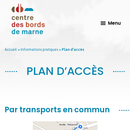
Passer
Passer
au
au
contenu
pied
Menu
principal
de
page
CdbM
Centre
Accueil
>
Informations pratiques
>
Plan d’accès
-
Des
Le
Bords
Perreux
PLAN D’ACCÈS
sur
de
Marne
Marne,
Scène
Conventionnée
d'Intérêt
Par transports en commun
national
Arts
et