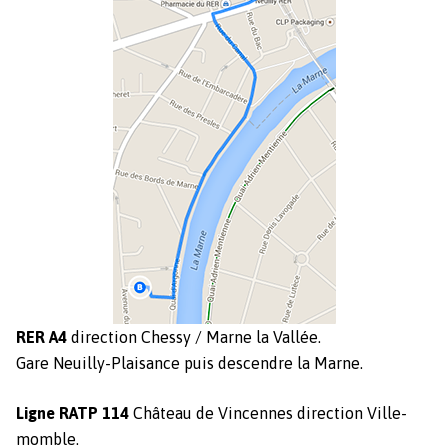
Création
RER A4
direc­tion Chessy / Marne la Val­lée.
Gare Neuil­ly-Plai­sance puis descen­dre la Marne.
Ligne RATP 114
Château de Vin­cennes direc­tion Ville­
momble.