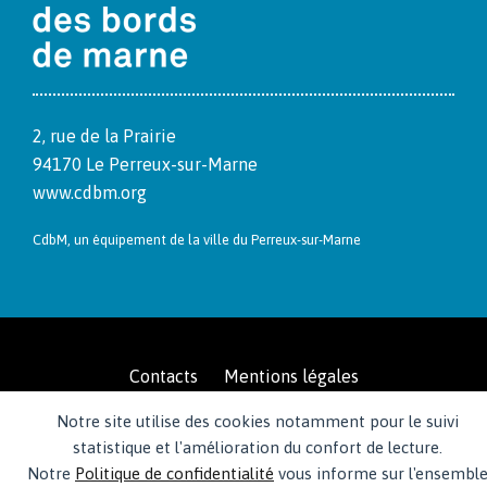
2, rue de la Prairie
94170 Le Per­reux-sur-Marne
www.cdbm.org
CdbM, un équipement de la ville du Per­reux-sur-Marne
Contacts
Mentions légales
Politique de confidentialité du CDBM
Notre site utilise des cookies notamment pour le suivi
© 2026 · Centre des bords de Marne
statistique et l'amélioration du confort de lecture.
Notre
Politique de confidentialité
vous informe sur l'ensembl