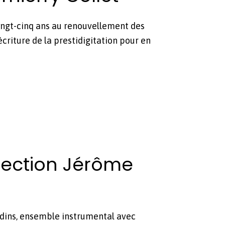
 vingt-cinq ans au renou­velle­ment des
criture de la pres­tidig­i­ta­tion pour en
irection Jérôme
dins, ensem­ble instru­men­tal avec