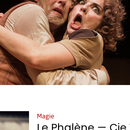
Magie
Le Phalène — Cie 