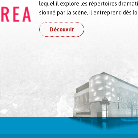
lequel il explore les réper­toires dra­ma­t
sion­né par la scène, il entre­prend dès l
Découvrir