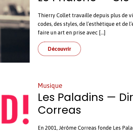
Thier­ry Col­let tra­vaille depuis plus de
codes, des styles, de l’esthétique et de l’é
faire un art en prise avec […]
Découvrir
Musique
Les Paladins — D
Correas
En 2001, Jérôme Cor­reas fonde Les Pal­a