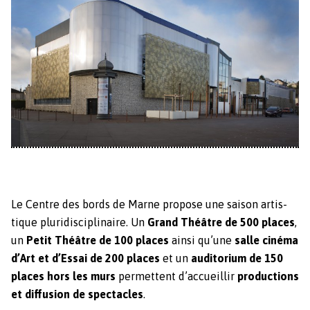
Le Cen­tre des bor­ds de Marne pro­pose une sai­son artis­
tique pluridis­ci­plinaire. Un
Grand Théâtre de 500 places
,
un
Petit Théâtre de 100 places
ain­si qu’une
salle ciné­ma
d’Art et d’Essai de 200 places
et un
audi­to­ri­um de 150
places hors les murs
per­me­t­tent d’accueillir
pro­duc­tions
et dif­fu­sion de spec­ta­cles
.