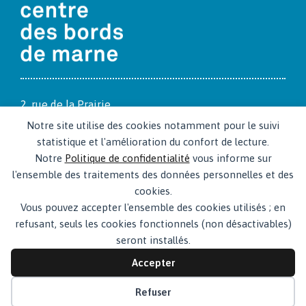
2, rue de la Prairie
94170 Le Per­reux-sur-Marne
Notre site utilise des cookies notamment pour le suivi
www.cdbm.org
statistique et l'amélioration du confort de lecture.
Notre
Politique de confidentialité
vous informe sur
CdbM, un équipement de la ville du Per­reux-sur-Marne
l'ensemble des traitements des données personnelles et des
cookies.
Vous pouvez accepter l'ensemble des cookies utilisés ; en
refusant, seuls les cookies fonctionnels (non désactivables)
seront installés.
Contacts
Mentions légales
Accepter
Politique de confidentialité du CDBM
© 2026 · Centre des bords de Marne
Refuser