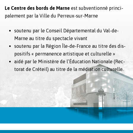
Le Cen­tre des bor­ds de Marne
est
sub­ven­tion­né prin­ci­
pale­ment par la Ville du Per­reux-sur-Marne
soutenu par le Con­seil Départe­men­tal du Val-de-
Marne au titre du spec­ta­cle vivant
soutenu par la Région Île-de-France au titre des dis­
posi­tifs « per­ma­nence artis­tique et cul­turelle »
aidé par le Min­istère de l’Éducation Nationale (Rec­
torat de Créteil) au titre de la médi­a­tion cul­turelle.