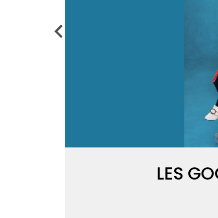
et
Création
LES GO