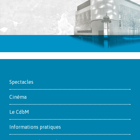
Footer
Spectacles
Cinéma
Le CdbM
Informations pratiques