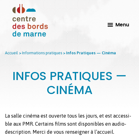
Passer
Passer
au
au
contenu
pied
Menu
principal
de
page
CdbM
Centre
Accueil
>
Informations pratiques
>
Infos Pratiques — Cinéma
-
Des
Le
Bords
Perreux
INFOS PRATIQUES —
sur
de
Marne
Marne,
CINÉMA
Scène
Conventionnée
d'Intérêt
La salle ciné­ma est ouverte tous les jours, et est acces­si­
national
ble aux PMR. Cer­tains films sont disponibles en audio-
Arts
descrip­tion. Mer­ci de vous ren­seign­er à l’ac­cueil.
et