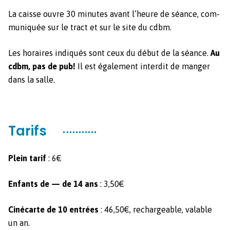
Création
La caisse ouvre 30 min­utes avant l’heure de séance, com­
mu­niquée sur le tract et sur le site du cdbm.
Les horaires indiqués sont ceux du début de la séance.
Au
cdbm, pas de pub!
Il est égale­ment inter­dit de manger
dans la salle.
Tarifs
Plein tarif
: 6€
Enfants de — de 14 ans
: 3,50€
Ciné­carte de 10 entrées
: 46,50€, recharge­able, val­able
un an.