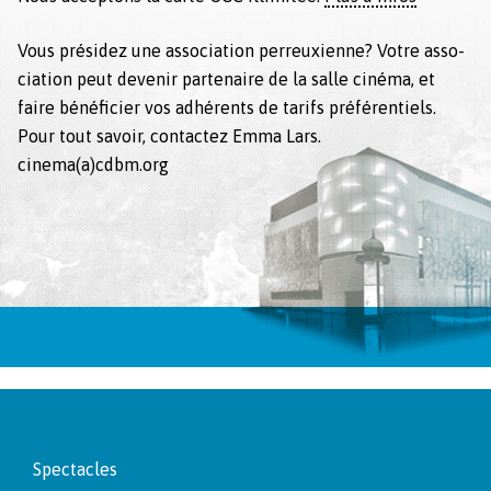
Vous présidez une asso­ci­a­tion per­reux­i­enne? Votre asso­
ci­a­tion peut devenir parte­naire de la salle ciné­ma, et
faire béné­fici­er vos adhérents de tar­ifs préféren­tiels.
Pour tout savoir, con­tactez Emma Lars.
cinema(a)cdbm.org
Footer
Spectacles