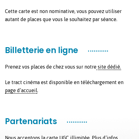
Cette carte est non nom­i­na­tive, vous pou­vez utilis­er
autant de places que vous le souhaitez par séance.
Billetterie en ligne
Prenez vos places de chez vous sur notre
site dédié.
Le tract ciné­ma est disponible en télécharge­ment en
page d’ac­cueil
.
Partenariats
Nous accep­tons la carte UGC illim­itée.
Plus d’in­fos