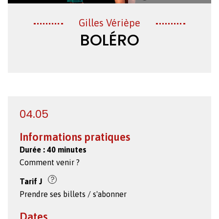
Création
Gilles Vérièpe
BOLÉRO
04.05
Informations pratiques
Durée :
40 minutes
Comment venir ?
Tarif
J
Prendre ses billets / s'abonner
Dates