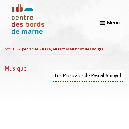
Passer
Passer
au
au
contenu
pied
Menu
principal
de
page
CdbM
Centre
Accueil
>
Spectacles
>
Bach, ou l'infini au bout des doigts
-
Des
Le
Bords
Perreux
Musique
sur
de
Marne
Les Musicales de Pascal Amoyel
Marne,
Scène
Conventionnée
d'Intérêt
national
Arts
et