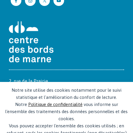
2, rue de la Prairie
94170 Le Per­reux-sur-Marne
Notre site utilise des cookies notamment pour le suivi
www.cdbm.org
statistique et l'amélioration du confort de lecture.
Notre
Politique de confidentialité
vous informe sur
CdbM, un équipement de la ville du Per­reux-sur-Marne
l'ensemble des traitements des données personnelles et des
cookies.
Vous pouvez accepter l'ensemble des cookies utilisés ; en
refusant, seuls les cookies fonctionnels (non désactivables)