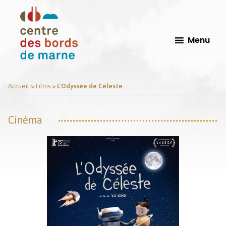
Passer
Passer
au
au
contenu
pied
Menu
principal
de
page
CdbM
Centre
Accueil
>
Films
>
L'Odyssée de Céleste
-
Des
Le
Bords
Perreux
Cinéma
sur
de
Marne
Marne,
Scène
Conventionnée
d'Intérêt
national
Arts
et