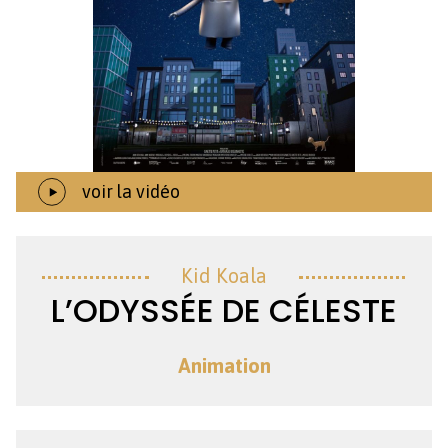
Création
voir la vidéo
Kid Koala
L’ODYSSÉE DE CÉLESTE
Animation