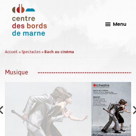
Passer
Passer
au
au
contenu
pied
Menu
principal
de
page
CdbM
Centre
Accueil
>
Spectacles
>
Bach au cinéma
-
Des
Le
Bords
Perreux
Musique
sur
de
Marne
Marne,
Scène
Conventionnée
d'Intérêt
national
Arts
et