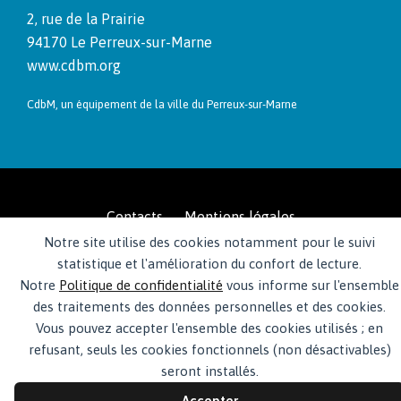
2, rue de la Prairie
94170 Le Per­reux-sur-Marne
www.cdbm.org
CdbM, un équipement de la ville du Per­reux-sur-Marne
Contacts
Mentions légales
Politique de confidentialité du CDBM
Notre site utilise des cookies notamment pour le suivi
© 2026 · Centre des bords de Marne
statistique et l'amélioration du confort de lecture.
Notre
Politique de confidentialité
vous informe sur l'ensemble
des traitements des données personnelles et des cookies.
Vous pouvez accepter l'ensemble des cookies utilisés ; en
refusant, seuls les cookies fonctionnels (non désactivables)
seront installés.
Accepter