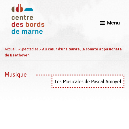
Passer
Passer
au
au
contenu
pied
Menu
principal
de
page
CdbM
Centre
Accueil
>
Spectacles
>
Au cœur d'une œuvre, la sonate appasionata
-
de Beethoven
Des
Le
Bords
Perreux
sur
de
Musique
Marne
Marne,
Les Musicales de Pascal Amoyel
Scène
Conventionnée
d'Intérêt
national
Arts
et